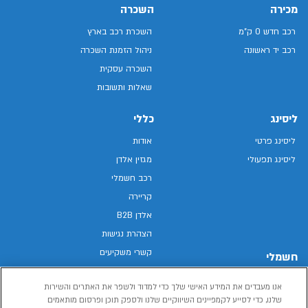
מכירה
השכרה
רכב חדש 0 ק"מ
השכרת רכב בארץ
רכב יד ראשונה
ניהול הזמנת השכרה
השכרה עסקית
שאלות ותשובות
ליסינג
כללי
ליסינג פרטי
אודות
ליסינג תפעולי
מגזין אלדן
רכב חשמלי
קריירה
אלדן B2B
הצהרת נגישות
קשרי משקיעים
חשמלי
מפת האתר
רכבים חשמליים באלדן
אנו מעבדים את המידע האישי שלך כדי למדוד ולשפר את האתרים והשירות
מדיניות פרטיות
רכב חשמלי
שלנו, כדי לסייע לקמפיינים השיווקיים שלנו ולספק תוכן ופרסום מותאמים
תנאי שימוש