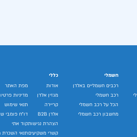
חשמלי
כללי
רכבים חשמליים באלדן
אודות
מפת האתר
י
רכב חשמלי
מגזין אלדן
מדיניות פרטיו
הכל על רכב חשמלי
קריירה
תנאי שימוש
מחשבון רכב חשמלי
אלדן B2B
דו"ח פומבי שכ
הצהרת נגישות
קוד אתי
קשרי משקיעים
תנאי השכרת ר