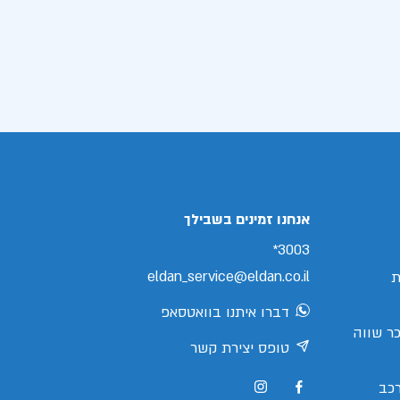
אנחנו זמינים בשבילך
3003*
eldan_service@eldan.co.il
ת
דברו איתנו בוואטסאפ
ר שווה
טופס יצירת קשר
כב