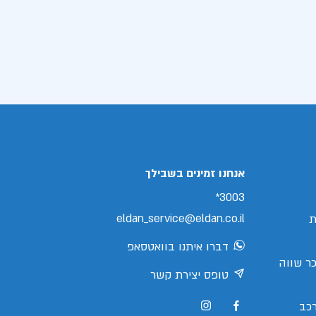
אנחנו זמינים בשבילך
3003*
eldan_service@eldan.co.il
ת
דברו איתנו בוואטסאפ
ר שווה
טופס יצירת קשר
כב