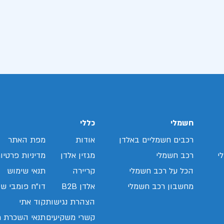
חשמלי
כללי
רכבים חשמליים באלדן
אודות
מפת האתר
י
רכב חשמלי
מגזין אלדן
מדיניות פרטיו
הכל על רכב חשמלי
קריירה
תנאי שימוש
מחשבון רכב חשמלי
אלדן B2B
דו"ח פומבי שכ
הצהרת נגישות
קוד אתי
קשרי משקיעים
תנאי השכרת ר