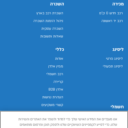
מכירה
השכרה
רכב חדש 0 ק"מ
השכרת רכב בארץ
רכב יד ראשונה
ניהול הזמנת השכרה
השכרה עסקית
שאלות ותשובות
ליסינג
כללי
ליסינג פרטי
אודות
ליסינג תפעולי
מגזין אלדן
רכב חשמלי
קריירה
אלדן B2B
הצהרת נגישות
קשרי משקיעים
חשמלי
מפת האתר
רכבים חשמליים באלדן
אנו מעבדים את המידע האישי שלך כדי למדוד ולשפר את האתרים והשירות
מדיניות פרטיות
רכב חשמלי
שלנו, כדי לסייע לקמפיינים השיווקיים שלנו ולספק תוכן ופרסום מותאמים
תנאי שימוש