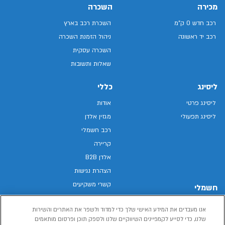
מכירה
השכרה
רכב חדש 0 ק"מ
השכרת רכב בארץ
רכב יד ראשונה
ניהול הזמנת השכרה
השכרה עסקית
שאלות ותשובות
ליסינג
כללי
ליסינג פרטי
אודות
ליסינג תפעולי
מגזין אלדן
רכב חשמלי
קריירה
אלדן B2B
הצהרת נגישות
קשרי משקיעים
חשמלי
מפת האתר
רכבים חשמליים באלדן
אנו מעבדים את המידע האישי שלך כדי למדוד ולשפר את האתרים והשירות
מדיניות פרטיות
רכב חשמלי
שלנו, כדי לסייע לקמפיינים השיווקיים שלנו ולספק תוכן ופרסום מותאמים
תנאי שימוש