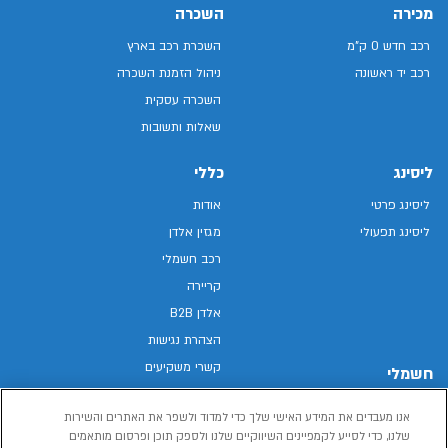
מכירה
השכרה
רכב חדש 0 ק"מ
השכרת רכב בארץ
רכב יד ראשונה
ניהול הזמנת השכרה
השכרה עסקית
שאלות ותשובות
ליסינג
כללי
ליסינג פרטי
אודות
ליסינג תפעולי
מגזין אלדן
רכב חשמלי
קריירה
אלדן B2B
הצהרת נגישות
קשרי משקיעים
חשמלי
מפת האתר
רכבים חשמליים באלדן
אנו מעבדים את המידע האישי שלך כדי למדוד ולשפר את האתרים והשירות
מדיניות פרטיות
רכב חשמלי
שלנו, כדי לסייע לקמפיינים השיווקיים שלנו ולספק תוכן ופרסום מותאמים
תנאי שימוש