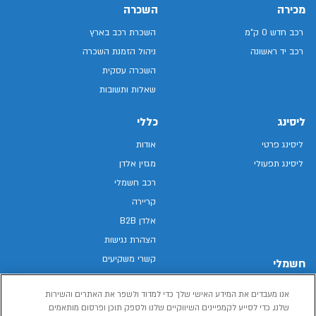
מכירה
השכרה
רכב חדש 0 ק"מ
השכרת רכב בארץ
רכב יד ראשונה
ניהול הזמנת השכרה
השכרה עסקית
שאלות ותשובות
ליסינג
כללי
ליסינג פרטי
אודות
ליסינג תפעולי
מגזין אלדן
רכב חשמלי
קריירה
אלדן B2B
הצהרת נגישות
קשרי משקיעים
חשמלי
מפת האתר
רכבים חשמליים באלדן
אנו מעבדים את המידע האישי שלך כדי למדוד ולשפר את האתרים והשירות
מדיניות פרטיות
רכב חשמלי
שלנו, כדי לסייע לקמפיינים השיווקיים שלנו ולספק תוכן ופרסום מותאמים
תנאי שימוש