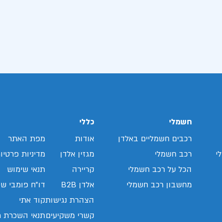
חשמלי
כללי
רכבים חשמליים באלדן
אודות
מפת האתר
י
רכב חשמלי
מגזין אלדן
מדיניות פרטיו
הכל על רכב חשמלי
קריירה
תנאי שימוש
מחשבון רכב חשמלי
אלדן B2B
דו"ח פומבי שכ
הצהרת נגישות
קוד אתי
קשרי משקיעים
תנאי השכרת ר