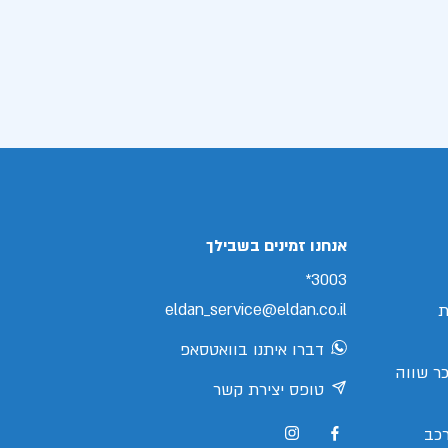
אנחנו זמינים בשבילך
3003*
eldan_service@eldan.co.il
ת
דברו איתנו בוואטסאפ
ר שווה
טופס יצירת קשר
כב