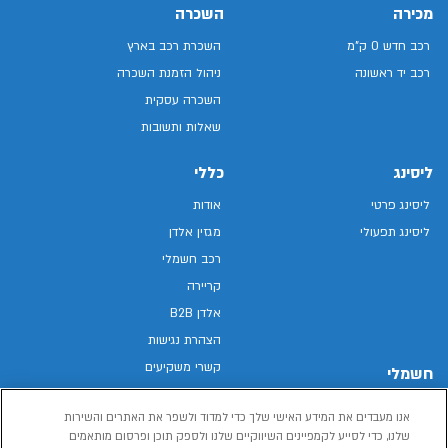
מכירה
השכרה
רכב חדש 0 ק"מ
השכרת רכב בארץ
רכב יד ראשונה
ניהול הזמנת השכרה
השכרה עסקית
שאלות ותשובות
ליסינג
כללי
ליסינג פרטי
אודות
ליסינג תפעולי
מגזין אלדן
רכב חשמלי
קריירה
אלדן B2B
הצהרת נגישות
קשרי משקיעים
חשמלי
מפת האתר
רכבים חשמליים באלדן
אנו מעבדים את המידע האישי שלך כדי למדוד ולשפר את האתרים והשירות
מדיניות פרטיות
רכב חשמלי
שלנו, כדי לסייע לקמפיינים השיווקיים שלנו ולספק תוכן ופרסום מותאמים
תנאי שימוש