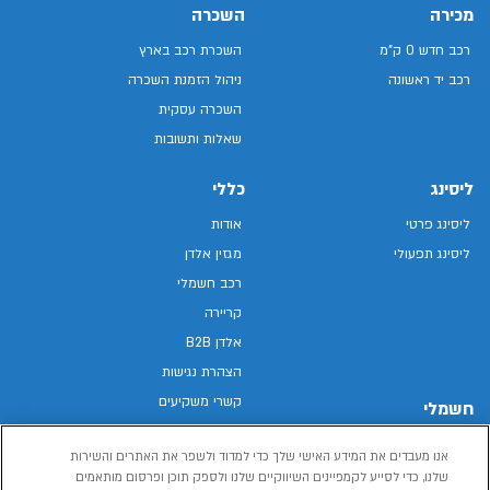
מכירה
השכרה
רכב חדש 0 ק"מ
השכרת רכב בארץ
רכב יד ראשונה
ניהול הזמנת השכרה
השכרה עסקית
שאלות ותשובות
ליסינג
כללי
ליסינג פרטי
אודות
ליסינג תפעולי
מגזין אלדן
רכב חשמלי
קריירה
אלדן B2B
הצהרת נגישות
קשרי משקיעים
חשמלי
מפת האתר
רכבים חשמליים באלדן
אנו מעבדים את המידע האישי שלך כדי למדוד ולשפר את האתרים והשירות
מדיניות פרטיות
רכב חשמלי
שלנו, כדי לסייע לקמפיינים השיווקיים שלנו ולספק תוכן ופרסום מותאמים
תנאי שימוש