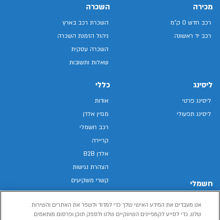
מכירה
השכרה
רכב חדש 0 ק"מ
השכרת רכב בארץ
רכב יד ראשונה
ניהול הזמנת השכרה
השכרה עסקית
שאלות ותשובות
ליסינג
כללי
ליסינג פרטי
אודות
ליסינג תפעולי
מגזין אלדן
רכב חשמלי
קריירה
אלדן B2B
הצהרת נגישות
קשרי משקיעים
חשמלי
מפת האתר
רכבים חשמליים באלדן
אנו מעבדים את המידע האישי שלך כדי למדוד ולשפר את האתרים והשירות
מדיניות פרטיות
רכב חשמלי
שלנו, כדי לסייע לקמפיינים השיווקיים שלנו ולספק תוכן ופרסום מותאמים
תנאי שימוש