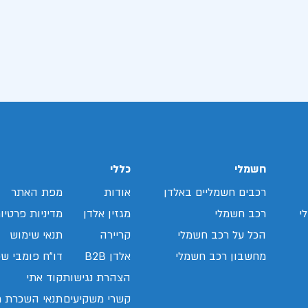
חשמלי
כללי
רכבים חשמליים באלדן
אודות
מפת האתר
י
רכב חשמלי
מגזין אלדן
מדיניות פרטיו
הכל על רכב חשמלי
קריירה
תנאי שימוש
מחשבון רכב חשמלי
אלדן B2B
דו"ח פומבי שכ
הצהרת נגישות
קוד אתי
קשרי משקיעים
תנאי השכרת ר