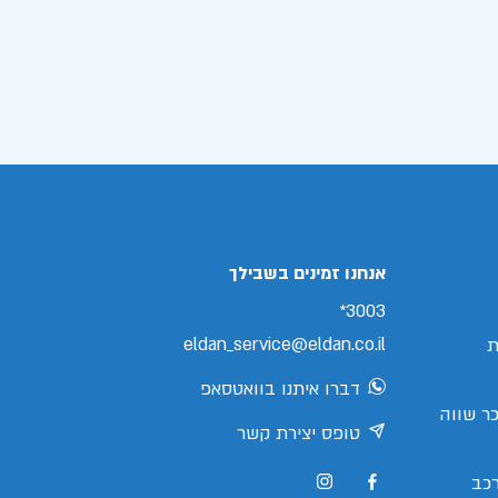
אנחנו זמינים בשבילך
3003*
eldan_service@eldan.co.il
ת
דברו איתנו בוואטסאפ
ר שווה
טופס יצירת קשר
כב