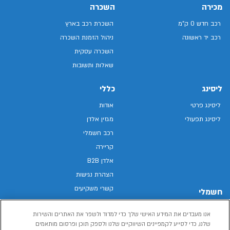
מכירה
השכרה
רכב חדש 0 ק"מ
השכרת רכב בארץ
רכב יד ראשונה
ניהול הזמנת השכרה
השכרה עסקית
שאלות ותשובות
ליסינג
כללי
ליסינג פרטי
אודות
ליסינג תפעולי
מגזין אלדן
רכב חשמלי
קריירה
אלדן B2B
הצהרת נגישות
קשרי משקיעים
חשמלי
מפת האתר
רכבים חשמליים באלדן
אנו מעבדים את המידע האישי שלך כדי למדוד ולשפר את האתרים והשירות
מדיניות פרטיות
רכב חשמלי
שלנו, כדי לסייע לקמפיינים השיווקיים שלנו ולספק תוכן ופרסום מותאמים
תנאי שימוש