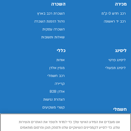
מכירה
השכרה
רכב חדש 0 ק"מ
השכרת רכב בארץ
רכב יד ראשונה
ניהול הזמנת השכרה
השכרה עסקית
שאלות ותשובות
ליסינג
כללי
ליסינג פרטי
אודות
ליסינג תפעולי
מגזין אלדן
רכב חשמלי
קריירה
אלדן B2B
הצהרת נגישות
קשרי משקיעים
חשמלי
מפת האתר
רכבים חשמליים באלדן
אנו מעבדים את המידע האישי שלך כדי למדוד ולשפר את האתרים והשירות
מדיניות פרטיות
רכב חשמלי
שלנו, כדי לסייע לקמפיינים השיווקיים שלנו ולספק תוכן ופרסום מותאמים
תנאי שימוש