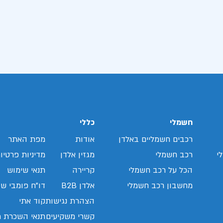
חשמלי
כללי
רכבים חשמליים באלדן
אודות
מפת האתר
י
רכב חשמלי
מגזין אלדן
מדיניות פרטיו
הכל על רכב חשמלי
קריירה
תנאי שימוש
מחשבון רכב חשמלי
אלדן B2B
דו"ח פומבי שכ
הצהרת נגישות
קוד אתי
קשרי משקיעים
תנאי השכרת ר