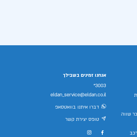
אנחנו זמינים בשבילך
3003*
eldan_service@eldan.co.il
ת
דברו איתנו בוואטסאפ
ר שווה
טופס יצירת קשר
כב