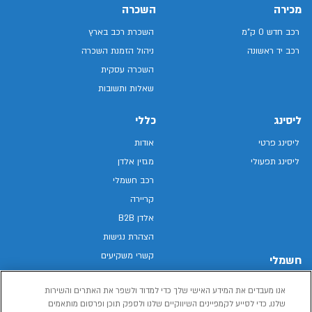
מכירה
השכרה
רכב חדש 0 ק"מ
השכרת רכב בארץ
רכב יד ראשונה
ניהול הזמנת השכרה
השכרה עסקית
שאלות ותשובות
ליסינג
כללי
ליסינג פרטי
אודות
ליסינג תפעולי
מגזין אלדן
רכב חשמלי
קריירה
אלדן B2B
הצהרת נגישות
קשרי משקיעים
חשמלי
מפת האתר
רכבים חשמליים באלדן
אנו מעבדים את המידע האישי שלך כדי למדוד ולשפר את האתרים והשירות
מדיניות פרטיות
רכב חשמלי
שלנו, כדי לסייע לקמפיינים השיווקיים שלנו ולספק תוכן ופרסום מותאמים
תנאי שימוש