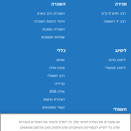
מכירה
השכרה
רכב חדש 0 ק"מ
השכרת רכב בארץ
רכב יד ראשונה
ניהול הזמנת השכרה
השכרה עסקית
שאלות ותשובות
ליסינג
כללי
ליסינג פרטי
אודות
ליסינג תפעולי
מגזין אלדן
רכב חשמלי
קריירה
אלדן B2B
הצהרת נגישות
קשרי משקיעים
חשמלי
מפת האתר
רכבים חשמליים באלדן
אנו מעבדים את המידע האישי שלך כדי למדוד ולשפר את האתרים והשירות
מדיניות פרטיות
רכב חשמלי
שלנו, כדי לסייע לקמפיינים השיווקיים שלנו ולספק תוכן ופרסום מותאמים
תנאי שימוש