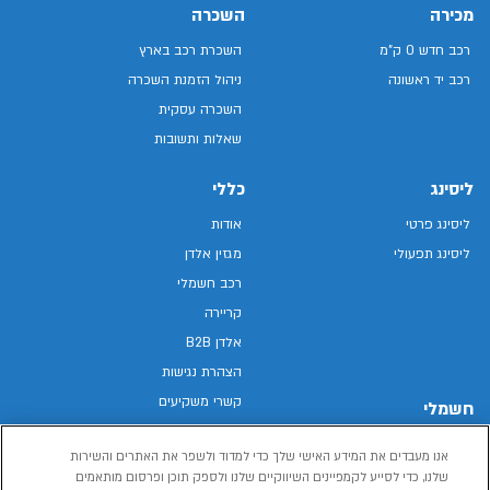
מכירה
השכרה
רכב חדש 0 ק"מ
השכרת רכב בארץ
רכב יד ראשונה
ניהול הזמנת השכרה
השכרה עסקית
שאלות ותשובות
ליסינג
כללי
ליסינג פרטי
אודות
ליסינג תפעולי
מגזין אלדן
רכב חשמלי
קריירה
אלדן B2B
הצהרת נגישות
קשרי משקיעים
חשמלי
מפת האתר
רכבים חשמליים באלדן
אנו מעבדים את המידע האישי שלך כדי למדוד ולשפר את האתרים והשירות
מדיניות פרטיות
רכב חשמלי
שלנו, כדי לסייע לקמפיינים השיווקיים שלנו ולספק תוכן ופרסום מותאמים
תנאי שימוש