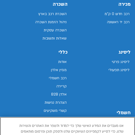
מכירה
השכרה
רכב חדש 0 ק"מ
השכרת רכב בארץ
רכב יד ראשונה
ניהול הזמנת השכרה
השכרה עסקית
שאלות ותשובות
ליסינג
כללי
ליסינג פרטי
אודות
ליסינג תפעולי
מגזין אלדן
רכב חשמלי
קריירה
אלדן B2B
הצהרת נגישות
קשרי משקיעים
חשמלי
מפת האתר
רכבים חשמליים באלדן
אנו מעבדים את המידע האישי שלך כדי למדוד ולשפר את האתרים והשירות
מדיניות פרטיות
רכב חשמלי
שלנו, כדי לסייע לקמפיינים השיווקיים שלנו ולספק תוכן ופרסום מותאמים
תנאי שימוש