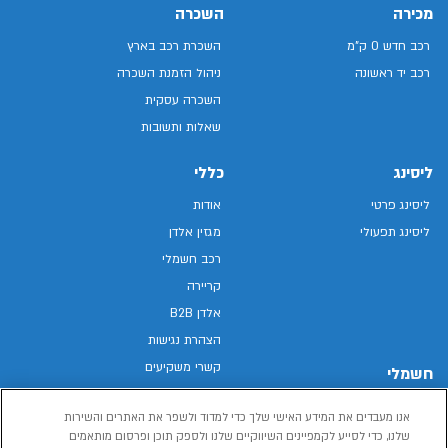
מכירה
השכרה
רכב חדש 0 ק"מ
השכרת רכב בארץ
רכב יד ראשונה
ניהול הזמנת השכרה
השכרה עסקית
שאלות ותשובות
ליסינג
כללי
ליסינג פרטי
אודות
ליסינג תפעולי
מגזין אלדן
רכב חשמלי
קריירה
אלדן B2B
הצהרת נגישות
קשרי משקיעים
חשמלי
מפת האתר
רכבים חשמליים באלדן
אנו מעבדים את המידע האישי שלך כדי למדוד ולשפר את האתרים והשירות
מדיניות פרטיות
רכב חשמלי
שלנו, כדי לסייע לקמפיינים השיווקיים שלנו ולספק תוכן ופרסום מותאמים
תנאי שימוש