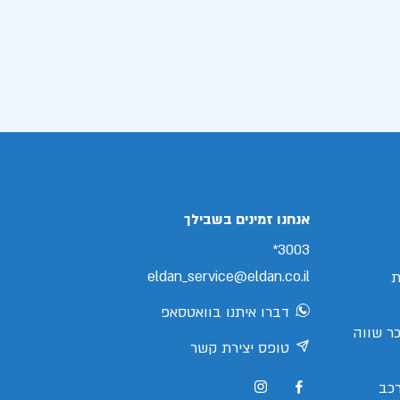
אנחנו זמינים בשבילך
3003*
eldan_service@eldan.co.il
ת
דברו איתנו בוואטסאפ
ר שווה
טופס יצירת קשר
כב