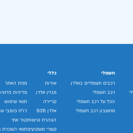
חשמלי
כללי
רכבים חשמליים באלדן
אודות
מפת האתר
י
רכב חשמלי
מגזין אלדן
מדיניות פרטיו
הכל על רכב חשמלי
קריירה
תנאי שימוש
מחשבון רכב חשמלי
אלדן B2B
דו"ח פומבי שכ
הצהרת נגישות
קוד אתי
קשרי משקיעים
תנאי השכרת ר