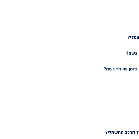
שמלי?
 גשם?
זמן שיורד גשם?
של הרכב החשמלי?