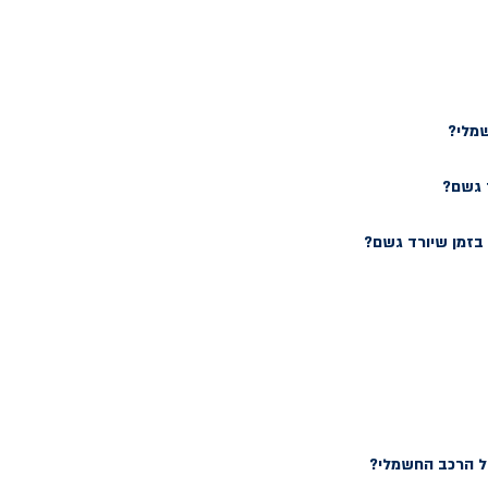
שמלי?
 גשם?
זמן שיורד גשם?
של הרכב החשמלי?