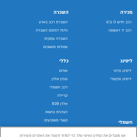
מכירה
השכרה
רכב חדש 0 ק"מ
השכרת רכב בארץ
רכב יד ראשונה
ניהול הזמנת השכרה
השכרה עסקית
שאלות ותשובות
ליסינג
כללי
ליסינג פרטי
אודות
ליסינג תפעולי
מגזין אלדן
רכב חשמלי
קריירה
אלדן B2B
הצהרת נגישות
קשרי משקיעים
חשמלי
מפת האתר
רכבים חשמליים באלדן
אנו מעבדים את המידע האישי שלך כדי למדוד ולשפר את האתרים והשירות
מדיניות פרטיות