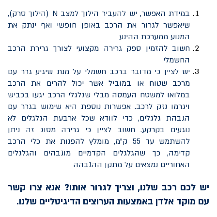
במידת האפשר, יש להעביר הילוך למצב
N
(הילוך סרק),
שיאפשר לגרור את הרכב באופן חופשי ואף ינתק את
המנוע ממערכת ההינע
חשוב להזמין ספק גרירה מקצועי לצורך גרירת הרכב
החשמלי
יש לציין כי מדובר ברכב חשמלי על מנת שיגיע גרר עם
מרכב שטוח או במוביל אשר יכול להרים את הרכב
במלואו למשטח העמסה מבלי שגלגלי הרכב יגעו בכביש
ויגרמו נזק לרכב. אפשרות נוספת היא שימוש בגרר עם
הגבהת גלגלים, כדי לוודא שכל ארבעת הגלגלים לא
נוגעים בקרקע. חשוב לציין כי גרירה מסוג זה ניתן
להשתמש עד 55 ק"מ, מומלץ להפנות את כלי הרכב
קדימה, כך שהגלגלים הקדמיים מוגבהים והגלגלים
האחוריים נמצאים על מתקן ההגבהה
יש לכם רכב שלנו, וצריך לגרור אותו? אנא צרו קשר
עם מוקד אלדן באמצעות הערוצים הדיגיטליים שלנו.