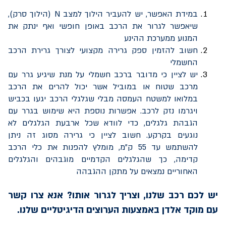
במידת האפשר, יש להעביר הילוך למצב
N
(הילוך סרק),
שיאפשר לגרור את הרכב באופן חופשי ואף ינתק את
המנוע ממערכת ההינע
חשוב להזמין ספק גרירה מקצועי לצורך גרירת הרכב
החשמלי
יש לציין כי מדובר ברכב חשמלי על מנת שיגיע גרר עם
מרכב שטוח או במוביל אשר יכול להרים את הרכב
במלואו למשטח העמסה מבלי שגלגלי הרכב יגעו בכביש
ויגרמו נזק לרכב. אפשרות נוספת היא שימוש בגרר עם
הגבהת גלגלים, כדי לוודא שכל ארבעת הגלגלים לא
נוגעים בקרקע. חשוב לציין כי גרירה מסוג זה ניתן
להשתמש עד 55 ק"מ, מומלץ להפנות את כלי הרכב
קדימה, כך שהגלגלים הקדמיים מוגבהים והגלגלים
האחוריים נמצאים על מתקן ההגבהה
יש לכם רכב שלנו, וצריך לגרור אותו? אנא צרו קשר
עם מוקד אלדן באמצעות הערוצים הדיגיטליים שלנו.