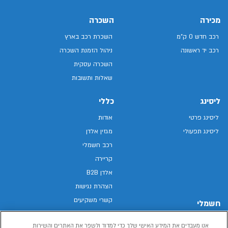
מכירה
השכרה
רכב חדש 0 ק"מ
השכרת רכב בארץ
רכב יד ראשונה
ניהול הזמנת השכרה
השכרה עסקית
שאלות ותשובות
ליסינג
כללי
ליסינג פרטי
אודות
ליסינג תפעולי
מגזין אלדן
רכב חשמלי
קריירה
אלדן B2B
הצהרת נגישות
קשרי משקיעים
חשמלי
מפת האתר
רכבים חשמליים באלדן
אנו מעבדים את המידע האישי שלך כדי למדוד ולשפר את האתרים והשירות
מדיניות פרטיות