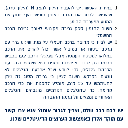
במידת האפשר, יש להעביר הילוך למצב
N
(הילוך סרק),
שיאפשר לגרור את הרכב באופן חופשי ואף ינתק את
המנוע ממערכת ההינע
חשוב להזמין ספק גרירה מקצועי לצורך גרירת הרכב
החשמלי
יש לציין כי מדובר ברכב חשמלי על מנת שיגיע גרר עם
מרכב שטוח או במוביל אשר יכול להרים את הרכב
במלואו למשטח העמסה מבלי שגלגלי הרכב יגעו בכביש
ויגרמו נזק לרכב. אפשרות נוספת היא שימוש בגרר עם
הגבהת גלגלים, כדי לוודא שכל ארבעת הגלגלים לא
נוגעים בקרקע. חשוב לציין כי גרירה מסוג זה ניתן
להשתמש עד 55 ק"מ, מומלץ להפנות את כלי הרכב
קדימה, כך שהגלגלים הקדמיים מוגבהים והגלגלים
האחוריים נמצאים על מתקן ההגבהה
יש לכם רכב שלנו, וצריך לגרור אותו? אנא צרו קשר
עם מוקד אלדן באמצעות הערוצים הדיגיטליים שלנו.