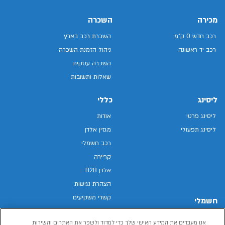
מכירה
השכרה
רכב חדש 0 ק"מ
השכרת רכב בארץ
רכב יד ראשונה
ניהול הזמנת השכרה
השכרה עסקית
שאלות ותשובות
ליסינג
כללי
ליסינג פרטי
אודות
ליסינג תפעולי
מגזין אלדן
רכב חשמלי
קריירה
אלדן B2B
הצהרת נגישות
קשרי משקיעים
חשמלי
מפת האתר
רכבים חשמליים באלדן
אנו מעבדים את המידע האישי שלך כדי למדוד ולשפר את האתרים והשירות
מדיניות פרטיות