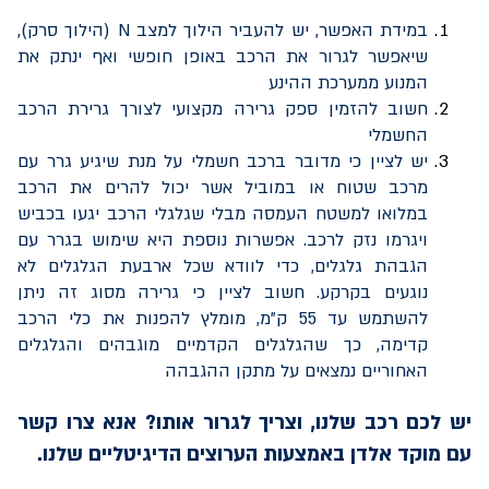
במידת האפשר, יש להעביר הילוך למצב
N
(הילוך סרק),
שיאפשר לגרור את הרכב באופן חופשי ואף ינתק את
המנוע ממערכת ההינע
חשוב להזמין ספק גרירה מקצועי לצורך גרירת הרכב
החשמלי
יש לציין כי מדובר ברכב חשמלי על מנת שיגיע גרר עם
מרכב שטוח או במוביל אשר יכול להרים את הרכב
במלואו למשטח העמסה מבלי שגלגלי הרכב יגעו בכביש
ויגרמו נזק לרכב. אפשרות נוספת היא שימוש בגרר עם
הגבהת גלגלים, כדי לוודא שכל ארבעת הגלגלים לא
נוגעים בקרקע. חשוב לציין כי גרירה מסוג זה ניתן
להשתמש עד 55 ק"מ, מומלץ להפנות את כלי הרכב
קדימה, כך שהגלגלים הקדמיים מוגבהים והגלגלים
האחוריים נמצאים על מתקן ההגבהה
יש לכם רכב שלנו, וצריך לגרור אותו? אנא צרו קשר
עם מוקד אלדן באמצעות הערוצים הדיגיטליים שלנו.