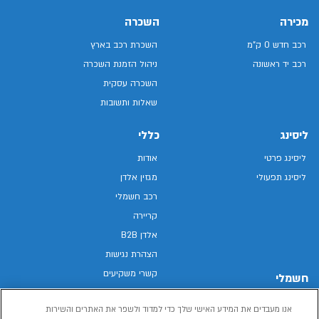
מכירה
השכרה
רכב חדש 0 ק"מ
השכרת רכב בארץ
רכב יד ראשונה
ניהול הזמנת השכרה
השכרה עסקית
שאלות ותשובות
ליסינג
כללי
ליסינג פרטי
אודות
ליסינג תפעולי
מגזין אלדן
רכב חשמלי
קריירה
אלדן B2B
הצהרת נגישות
קשרי משקיעים
חשמלי
מפת האתר
רכבים חשמליים באלדן
אנו מעבדים את המידע האישי שלך כדי למדוד ולשפר את האתרים והשירות
מדיניות פרטיות