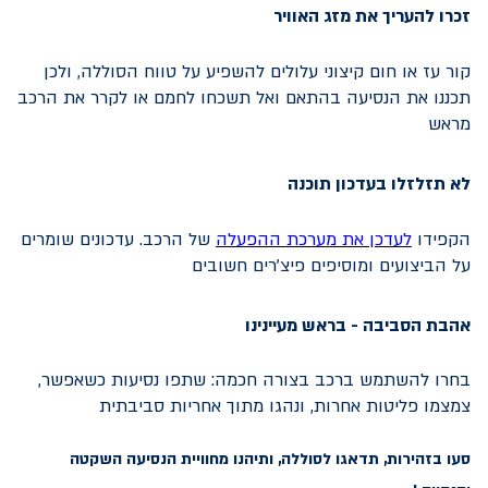
זכרו להעריך את מזג האוויר
קור עז או חום קיצוני עלולים להשפיע על טווח הסוללה, ולכן
תכננו את הנסיעה בהתאם ואל תשכחו לחמם או לקרר את הרכב
מראש
לא תזלזלו בעדכון תוכנה
הקפידו
ל
עדכן את מערכת
ההפעלה
של הרכב. עדכונים שומרים
על הביצועים ומוסיפים פיצ’רים חשובים
אהבת הסביבה - בראש מעיינינו
בחרו להשתמש ברכב בצורה חכמה: שתפו נסיעות כשאפשר,
צמצמו פליטות אחרות, ונהגו מתוך אחריות סביבתית
סעו בזהירות, תדאגו לסוללה, ותיהנו מחוויית הנסיעה השקטה