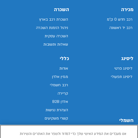
מכירה
השכרה
רכב חדש 0 ק"מ
השכרת רכב בארץ
רכב יד ראשונה
ניהול הזמנת השכרה
השכרה עסקית
שאלות ותשובות
ליסינג
כללי
ליסינג פרטי
אודות
ליסינג תפעולי
מגזין אלדן
רכב חשמלי
קריירה
אלדן B2B
הצהרת נגישות
קשרי משקיעים
חשמלי
מפת האתר
רכבים חשמליים באלדן
אנו מעבדים את המידע האישי שלך כדי למדוד ולשפר את האתרים והשירות
מדיניות פרטיות