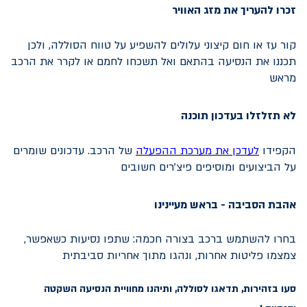
זכרו להעריך את מזג האוויר
קור עז או חום קיצוני עלולים להשפיע על טווח הסוללה, ולכן
תכננו את הנסיעה בהתאם ואל תשכחו לחמם או לקרר את הרכב
מראש
לא תזלזלו בעדכון תוכנה
הקפידו
ל
עדכן את מערכת
ההפעלה
של הרכב. עדכונים שומרים
על הביצועים ומוסיפים פיצ’רים חשובים
אהבת הסביבה - בראש מעיינינו
בחרו להשתמש ברכב בצורה חכמה: שתפו נסיעות כשאפשר,
צמצמו פליטות אחרות, ונהגו מתוך אחריות סביבתית
סעו בזהירות, תדאגו לסוללה, ותיהנו מחוויית הנסיעה השקטה