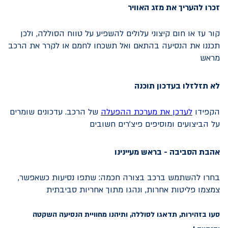
זכרו להעריך את מזג האוויר
קור עז או חום קיצוני עלולים להשפיע על טווח הסוללה, ולכן
תכננו את הנסיעה בהתאם ואל תשכחו לחמם או לקרר את הרכב
מראש
לא תזלזלו בעדכון תוכנה
הקפידו
ל
עדכן את מערכת
ההפעלה
של הרכב. עדכונים שומרים
על הביצועים ומוסיפים פיצ’רים חשובים
אהבת הסביבה - בראש מעיינינו
בחרו להשתמש ברכב בצורה חכמה: שתפו נסיעות כשאפשר,
צמצמו פליטות אחרות, ונהגו מתוך אחריות סביבתית
סעו בזהירות, תדאגו לסוללה, ותיהנו מחוויית הנסיעה השקטה