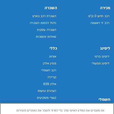
מכירה
השכרה
רכב חדש 0 ק"מ
השכרת רכב בארץ
רכב יד ראשונה
ניהול הזמנת השכרה
השכרה עסקית
שאלות ותשובות
ליסינג
כללי
ליסינג פרטי
אודות
ליסינג תפעולי
מגזין אלדן
רכב חשמלי
קריירה
אלדן B2B
הצהרת נגישות
קשרי משקיעים
חשמלי
מפת האתר
רכבים חשמליים באלדן
אנו מעבדים את המידע האישי שלך כדי למדוד ולשפר את האתרים והשירות
מדיניות פרטיות