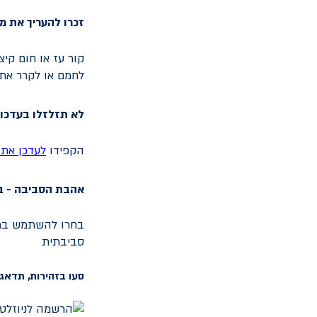
זכרו להעריך את מז
קור עז או חום קיצ
לחמם או לקרר את
לא תזלזלו בעדכון
הקפידו
ל
עדכן את
אהבת הסביבה - בר
בחרו להשתמש ברכב
סביבתית
סעו בזהירות, תדאגו