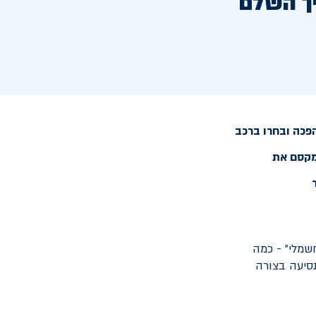
ך השלם
הפכה ובחרו ברכב
למקסם את
שמלי" - כמה
נסיעה בצורה