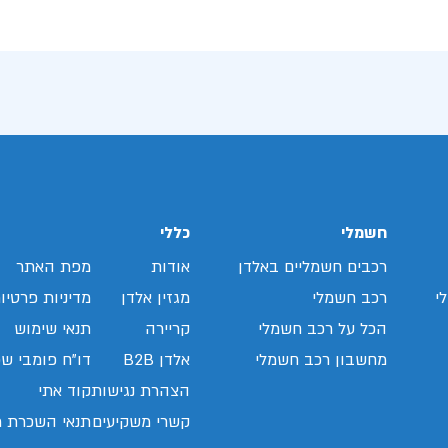
חשמלי
כללי
רכבים חשמליים באלדן
אודות
מפת האתר
י
רכב חשמלי
מגזין אלדן
מדיניות פרטיו
הכל על רכב חשמלי
קריירה
תנאי שימוש
מחשבון רכב חשמלי
אלדן B2B
דו"ח פומבי שכ
הצהרת נגישות
קוד אתי
קשרי משקיעים
תנאי השכרת ר