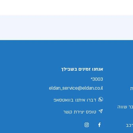
אנחנו זמינים בשבילך
3003*
eldan_service@eldan.co.il
ת
דברו איתנו בוואטסאפ
ר שווה
טופס יצירת קשר
כב