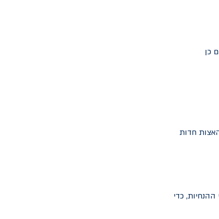
 כן
עה, והימנעו מהאצות חדות
ההנחיות, כדי