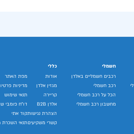
חשמלי
כללי
רכבים חשמליים באלדן
אודות
מפת האתר
י
רכב חשמלי
מגזין אלדן
מדיניות פרטיו
הכל על רכב חשמלי
קריירה
תנאי שימוש
מחשבון רכב חשמלי
אלדן B2B
דו"ח פומבי שכ
הצהרת נגישות
קוד אתי
קשרי משקיעים
תנאי השכרת ר