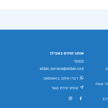
אנחנו זמינים בשבילך
3003*
eldan_service@eldan.co.il
ת
דברו איתנו בוואטסאפ
ר שווה
טופס יצירת קשר
כב