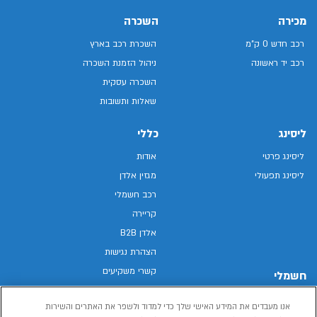
מכירה
השכרה
רכב חדש 0 ק"מ
השכרת רכב בארץ
רכב יד ראשונה
ניהול הזמנת השכרה
השכרה עסקית
שאלות ותשובות
ליסינג
כללי
ליסינג פרטי
אודות
ליסינג תפעולי
מגזין אלדן
רכב חשמלי
קריירה
אלדן B2B
הצהרת נגישות
קשרי משקיעים
חשמלי
מפת האתר
רכבים חשמליים באלדן
אנו מעבדים את המידע האישי שלך כדי למדוד ולשפר את האתרים והשירות
מדיניות פרטיות