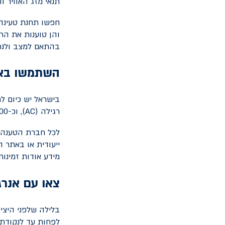
תנאי מזג האוויר ו
חפשו תחנת טעינה 
והן טוענות את הרכ
בהתאם למצב ולנפח
השתמשו באפ
רגילה (
AC
), וכ-400 עמדות טעינה מהירה (
לכל חברת הטענה י
ייעודית או באתר 
מידע אודות זמינו
צאו עם אנרג
בלילה שלפני היצי
לפחות עד לנקודת 