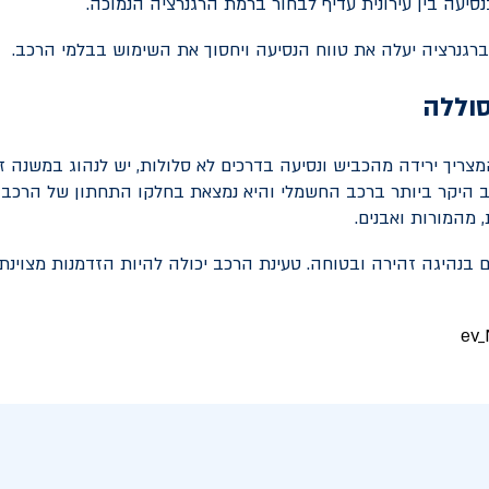
סיעה בין עירונית עדיף לבחור ברמת הרגנרציה הנמוכה.
 ברגנרציה יעלה את טווח הנסיעה ויחסוך את השימוש בבלמי הרכב.
סוללה
צריך ירידה מהכביש ונסיעה בדרכים לא סלולות, יש לנהוג במשנה זהי
 היקר ביותר ברכב החשמלי והיא נמצאת בחלקו התחתון של הרכב 
 מהמורות ואבנים.
 בנהיגה זהירה ובטוחה. טעינת הרכב יכולה להיות הזדמנות מצוינת