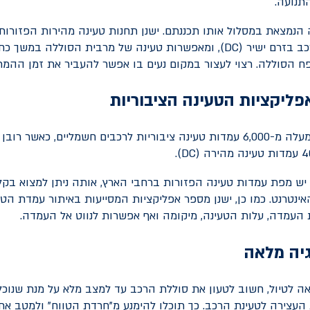
התנועה.
הנמצאת במסלול אותו תכננתם. ישנן תחנות טעינה מהירות הפזורות
ב בזרם ישיר (
DC
), ומאפשרות טעינה של מרבית הסוללה במשך כחצ
 הסוללה. רצוי לעצור במקום נעים בו אפשר להעביר את זמן ההמת
ליקציות הטעינה הציבוריות
בישראל יש כיום למעלה מ-6,000 עמדות טעינה ציבוריות לרכבים חשמליים, כאשר
).
DC
ש מפת עמדות טעינה הפזורות ברחבי הארץ, אותה ניתן למצוא בקל
האינטרנט. כמו כן, ישנן מספר אפליקציות המסייעות באיתור עמדת הט
ת העמדה, עלות הטעינה, מיקומה ואף אפשרות לנווט אל העמדה.
יה מלאה
אה לטיול, חשוב לטעון את סוללת הרכב עד למצב מלא על מנת שנוכל 
העצירה לטעינת הרכב. כך תוכלו להימנע מ"חרדת הטווח" ולמטב את