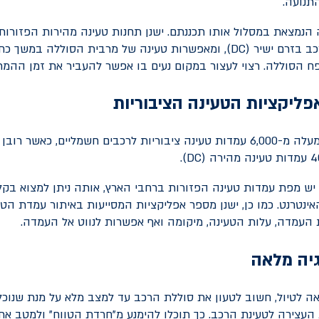
התנועה.
הנמצאת במסלול אותו תכננתם. ישנן תחנות טעינה מהירות הפזורות
ב בזרם ישיר (
DC
), ומאפשרות טעינה של מרבית הסוללה במשך כחצ
 הסוללה. רצוי לעצור במקום נעים בו אפשר להעביר את זמן ההמת
ליקציות הטעינה הציבוריות
בישראל יש כיום למעלה מ-6,000 עמדות טעינה ציבוריות לרכבים חשמליים, כאשר
).
DC
ש מפת עמדות טעינה הפזורות ברחבי הארץ, אותה ניתן למצוא בקל
האינטרנט. כמו כן, ישנן מספר אפליקציות המסייעות באיתור עמדת הט
ת העמדה, עלות הטעינה, מיקומה ואף אפשרות לנווט אל העמדה.
יה מלאה
אה לטיול, חשוב לטעון את סוללת הרכב עד למצב מלא על מנת שנוכל 
העצירה לטעינת הרכב. כך תוכלו להימנע מ"חרדת הטווח" ולמטב את