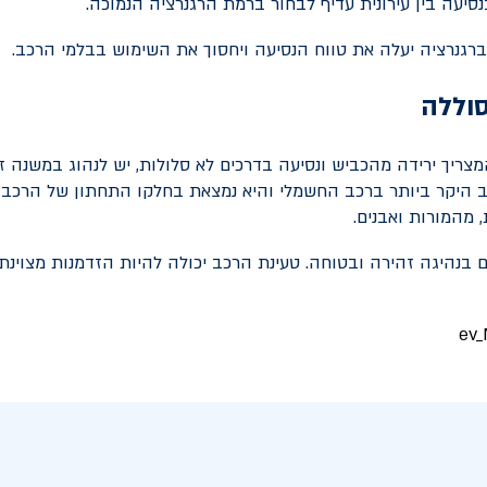
סיעה בין עירונית עדיף לבחור ברמת הרגנרציה הנמוכה.
 ברגנרציה יעלה את טווח הנסיעה ויחסוך את השימוש בבלמי הרכב.
סוללה
צריך ירידה מהכביש ונסיעה בדרכים לא סלולות, יש לנהוג במשנה זהי
 היקר ביותר ברכב החשמלי והיא נמצאת בחלקו התחתון של הרכב 
 מהמורות ואבנים.
 בנהיגה זהירה ובטוחה. טעינת הרכב יכולה להיות הזדמנות מצוינת