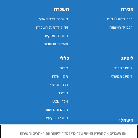
מכירה
השכרה
רכב חדש 0 ק"מ
השכרת רכב בארץ
רכב יד ראשונה
ניהול הזמנת השכרה
השכרה עסקית
שאלות ותשובות
ליסינג
כללי
ליסינג פרטי
אודות
ליסינג תפעולי
מגזין אלדן
רכב חשמלי
קריירה
אלדן B2B
הצהרת נגישות
קשרי משקיעים
חשמלי
מפת האתר
רכבים חשמליים באלדן
אנו מעבדים את המידע האישי שלך כדי למדוד ולשפר את האתרים והשירות
מדיניות פרטיות