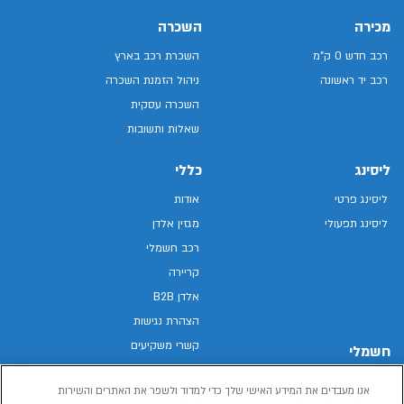
מכירה
השכרה
רכב חדש 0 ק"מ
השכרת רכב בארץ
רכב יד ראשונה
ניהול הזמנת השכרה
השכרה עסקית
שאלות ותשובות
ליסינג
כללי
ליסינג פרטי
אודות
ליסינג תפעולי
מגזין אלדן
רכב חשמלי
קריירה
אלדן B2B
הצהרת נגישות
קשרי משקיעים
חשמלי
מפת האתר
רכבים חשמליים באלדן
אנו מעבדים את המידע האישי שלך כדי למדוד ולשפר את האתרים והשירות
מדיניות פרטיות