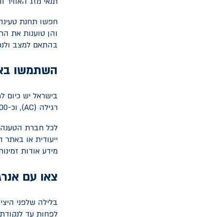
תנאי מזג האוויר ו
חפשו תחנת טעינה 
והן טוענות את הרכ
בהתאם למצב ולנפח
השתמשו באפ
רגילה (
AC
), וכ-400 עמדות טעינה מהירה (
לכל חברת הטענה י
ייעודית או באתר 
מידע אודות זמינו
צאו עם אנרג
בלילה שלפני היצי
לפחות עד לנקודת 