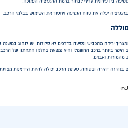
סיעה בין עירונית עדיף לבחור ברמת הרגנרציה הנמוכה.
 ברגנרציה יעלה את טווח הנסיעה ויחסוך את השימוש בבלמי הרכב.
סוללה
צריך ירידה מהכביש ונסיעה בדרכים לא סלולות, יש לנהוג במשנה זהי
 היקר ביותר ברכב החשמלי והיא נמצאת בחלקו התחתון של הרכב 
 מהמורות ואבנים.
 בנהיגה זהירה ובטוחה. טעינת הרכב יכולה להיות הזדמנות מצוינת