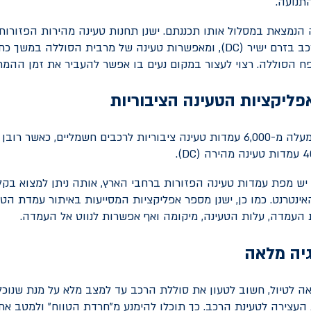
התנועה.
הנמצאת במסלול אותו תכננתם. ישנן תחנות טעינה מהירות הפזורות
ב בזרם ישיר (
DC
), ומאפשרות טעינה של מרבית הסוללה במשך כחצ
 הסוללה. רצוי לעצור במקום נעים בו אפשר להעביר את זמן ההמת
ליקציות הטעינה הציבוריות
בישראל יש כיום למעלה מ-6,000 עמדות טעינה ציבוריות לרכבים חשמליים, כאשר
).
DC
ש מפת עמדות טעינה הפזורות ברחבי הארץ, אותה ניתן למצוא בקל
האינטרנט. כמו כן, ישנן מספר אפליקציות המסייעות באיתור עמדת הט
ת העמדה, עלות הטעינה, מיקומה ואף אפשרות לנווט אל העמדה.
יה מלאה
אה לטיול, חשוב לטעון את סוללת הרכב עד למצב מלא על מנת שנוכל 
העצירה לטעינת הרכב. כך תוכלו להימנע מ"חרדת הטווח" ולמטב את