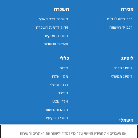
מכירה
השכרה
רכב חדש 0 ק"מ
השכרת רכב בארץ
רכב יד ראשונה
ניהול הזמנת השכרה
השכרה עסקית
שאלות ותשובות
ליסינג
כללי
ליסינג פרטי
אודות
ליסינג תפעולי
מגזין אלדן
רכב חשמלי
קריירה
אלדן B2B
הצהרת נגישות
קשרי משקיעים
חשמלי
מפת האתר
רכבים חשמליים באלדן
אנו מעבדים את המידע האישי שלך כדי למדוד ולשפר את האתרים והשירות
מדיניות פרטיות