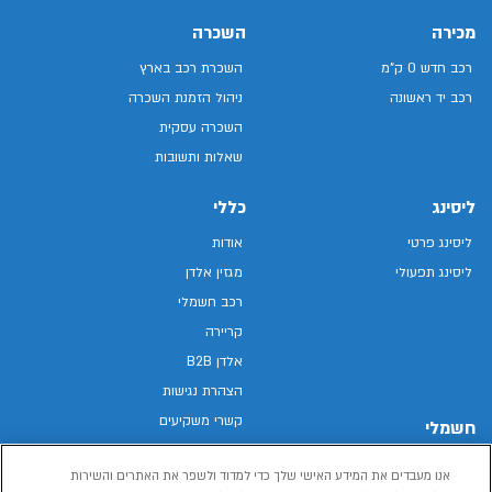
מכירה
השכרה
רכב חדש 0 ק"מ
השכרת רכב בארץ
רכב יד ראשונה
ניהול הזמנת השכרה
השכרה עסקית
שאלות ותשובות
ליסינג
כללי
ליסינג פרטי
אודות
ליסינג תפעולי
מגזין אלדן
רכב חשמלי
קריירה
אלדן B2B
הצהרת נגישות
קשרי משקיעים
חשמלי
מפת האתר
רכבים חשמליים באלדן
אנו מעבדים את המידע האישי שלך כדי למדוד ולשפר את האתרים והשירות
מדיניות פרטיות