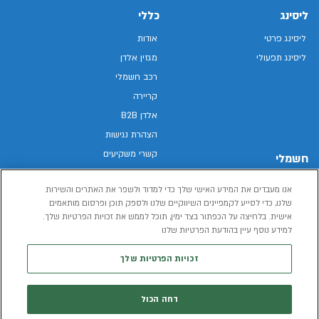
ליסינג
כללי
ליסינג פרטי
אודות
ליסינג תפעולי
מגזין אלדן
רכב חשמלי
קריירה
אלדן B2B
הצהרת נגישות
קשרי משקיעים
חשמלי
מפת האתר
רכבים חשמליים באלדן
אנו מעבדים את המידע האישי שלך כדי למדוד ולשפר את האתרים והשירות
מדיניות פרטיות
רכב חשמלי
שלנו, כדי לסייע לקמפיינים השיווקיים שלנו ולספק תוכן ופרסום מותאמים
תנאי שימוש
אישית. בלחיצה על הכפתור בצד ימין, תוכל לממש את זכויות הפרטיות שלך.
הכל על רכב חשמלי
דו"ח פומבי שכר שווה
למידע נוסף עיין בהודעת הפרטיות שלנו
מחשבון רכב חשמלי
קוד אתי
זכויות הפרטיות שלך
תנאי השכרת רכב
המידע שיימסר על ידך במהלך השימוש באתר יישמר וישמש את אלדן, או צד שלישי,
דחה הכול
לצורך אספקת הרכבים או שירותים שונים.
למדיניות הפרטיות