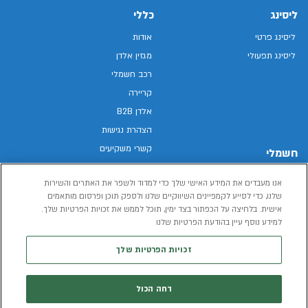
ליסינג
כללי
ליסינג פרטי
אודות
ליסינג תפעולי
מגזין אלדן
רכב חשמלי
קריירה
אלדן B2B
הצהרת נגישות
קשרי משקיעים
חשמלי
מפת האתר
רכבים חשמליים באלדן
אנו מעבדים את המידע האישי שלך כדי למדוד ולשפר את האתרים והשירות
מדיניות פרטיות
רכב חשמלי
שלנו, כדי לסייע לקמפיינים השיווקיים שלנו ולספק תוכן ופרסום מותאמים
תנאי שימוש
אישית. בלחיצה על הכפתור בצד ימין, תוכל לממש את זכויות הפרטיות שלך.
הכל על רכב חשמלי
דו"ח פומבי שכר שווה
למידע נוסף עיין בהודעת הפרטיות שלנו
מחשבון רכב חשמלי
קוד אתי
זכויות הפרטיות שלך
תנאי השכרת רכב
המידע שיימסר על ידך במהלך השימוש באתר יישמר וישמש את אלדן, או צד שלישי,
דחה הכול
לצורך אספקת הרכבים או שירותים שונים.
למדיניות הפרטיות