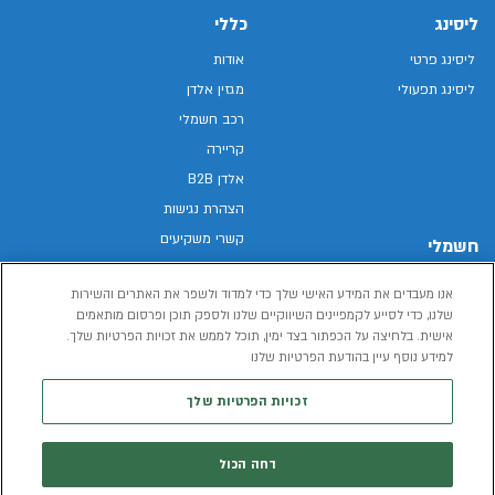
ליסינג
כללי
ליסינג פרטי
אודות
ליסינג תפעולי
מגזין אלדן
רכב חשמלי
קריירה
אלדן B2B
הצהרת נגישות
קשרי משקיעים
חשמלי
מפת האתר
רכבים חשמליים באלדן
אנו מעבדים את המידע האישי שלך כדי למדוד ולשפר את האתרים והשירות
מדיניות פרטיות
רכב חשמלי
שלנו, כדי לסייע לקמפיינים השיווקיים שלנו ולספק תוכן ופרסום מותאמים
תנאי שימוש
אישית. בלחיצה על הכפתור בצד ימין, תוכל לממש את זכויות הפרטיות שלך.
הכל על רכב חשמלי
דו"ח פומבי שכר שווה
למידע נוסף עיין בהודעת הפרטיות שלנו
מחשבון רכב חשמלי
קוד אתי
זכויות הפרטיות שלך
תנאי השכרת רכב
המידע שיימסר על ידך במהלך השימוש באתר יישמר וישמש את אלדן, או צד שלישי,
דחה הכול
לצורך אספקת הרכבים או שירותים שונים.
למדיניות הפרטיות