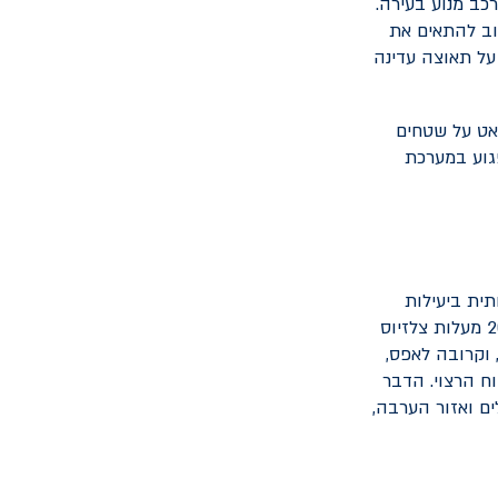
כב מנוע בעירה.
וב להתאים את
 על תאוצה עדינה
לאט על שטחים
פגוע במערכת
ית ביעילות
הסוללה. טווח טמפרטורת הפעולה האופטימלית עבור סוללת הרכב החשמלי נעה בין 20 מעלות צלזיוס
ת יורדת מתחת ל-20 מעלות צלזיוס, וקרובה לאפס,
ח הרצוי. הדבר
ים ואזור הערבה,