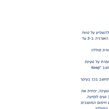
להשפיע על טווח
הסוללה. לכן חשוב לשמור על לחץ אוויר תקין בצמיגים, על מנת לשפר את יעילות האנרגיה ב-3 עד
ורת סוללה
מרת על טעינת
הסוללה אלא גם עוזרת לשמור על הסוללה חמה. לחלק מהרכבים החשמליים יש מצב "Keep
יעה מתקצר ב-20% עד 30%, ולכן יש להתחשב בכך בעיקר
עינה, יפחית את
נעים לנסיעה.
ת חימום המושבים
 הסוללה.