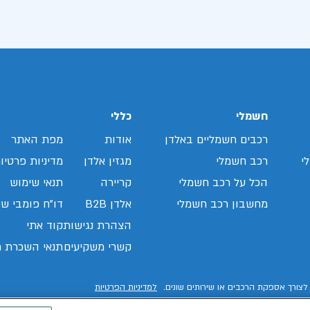
חשמלי
כללי
רכבים חשמליים באלדן
אודות
מפת האתר
י
רכב חשמלי
מגזין אלדן
מדיניות פרטיו
הכל על רכב חשמלי
קריירה
תנאי שימוש
מחשבון רכב חשמלי
אלדן B2B
דו"ח פומבי שכ
הצהרת נגישות
קוד אתי
קשרי משקיעים
תנאי השכרת ר
לצורך אספקת הרכבים או שירותים שונים.
למדיניות הפרטיות