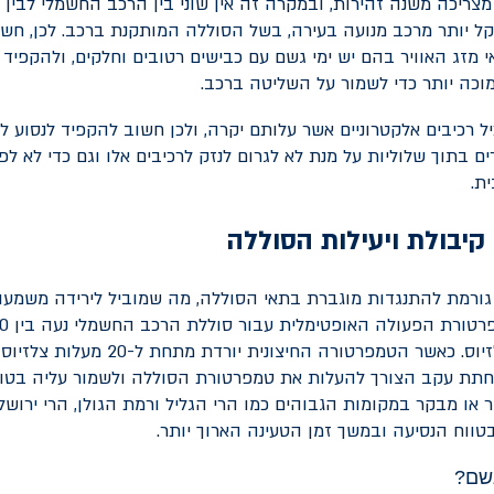
מצריכה משנה זהירות, ובמקרה זה אין שוני בין הרכב החשמלי לבין ר
 יותר מרכב מנועה בעירה, בשל הסוללה המותקנת ברכב. לכן, חש
י מזג האוויר בהם יש ימי גשם עם כבישים רטובים וחלקים, ולהקפיד
מוכה יותר כדי לשמור על השליטה ברכב.
 רכיבים אלקטרוניים אשר עלותם יקרה, ולכן חשוב להקפיד לנסוע 
ם בתוך שלוליות על מנת לא לגרום לנזק לרכיבים אלו וגם כדי לא ל
ת.
יבולת ויעילות הסוללה
ורמת להתנגדות מוגברת בתאי הסוללה, מה שמוביל לירידה משמעות
לבין 45 מעלות צלזיוס. כאשר הטמפרטורה החיצוני
חתת עקב הצורך להעלות את טמפרטורת הסוללה ולשמור עליה בטוו
ר או מבקר במקומות הגבוהים כמו הרי הגליל ורמת הגולן, הרי ירושל
טווח הנסיעה ובמשך זמן הטעינה הארוך יותר.