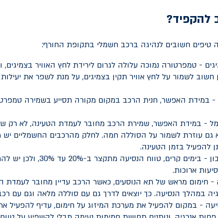
 להקפיד?
 טיפים חשובים לנהיגה ברכב חשמלי בתקופת החורף:
גים - טמפרטורה נמוכה עלולה לגרום לירידת לחץ האוויר בצמיגים, ו
 - במידת האפשר, חנית הרכב במקום מקורה תסייע בשמירה טמפרט
ל - במידת האפשר, שמירת הרכב מחובר לעמדת הטעינה, לא רק שו
לקחת בחשבון - בימים קרים, טווח הנס
יעות ארוכות.
 - חימום מראש של תא הנוסעים, כאשר הרכב עדיין מחובר לעמדת הט
יה במהלך הנסיעה. כך יוצאים לדרך גם עם סוללה מלאה וגם עם רכב 
יעה - במקום להפעיל את מערכת המיזוג על חימום, עדיף להפעיל א
פחות אנרגיה, ונותנים תחושת חמימות נעימה מבלי להשפיע על טווח