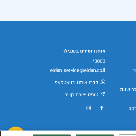
אנחנו זמינים בשבילך
3003*
eldan_service@eldan.co.il
ת
דברו איתנו בוואטסאפ
ר שווה
טופס יצירת קשר
כב