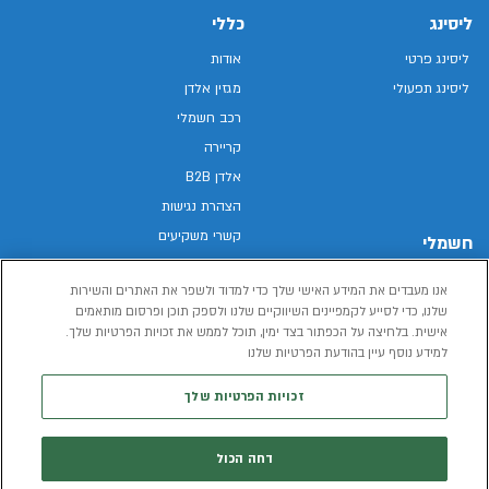
ליסינג
כללי
ליסינג פרטי
אודות
ליסינג תפעולי
מגזין אלדן
רכב חשמלי
קריירה
אלדן B2B
הצהרת נגישות
קשרי משקיעים
חשמלי
מפת האתר
רכבים חשמליים באלדן
אנו מעבדים את המידע האישי שלך כדי למדוד ולשפר את האתרים והשירות
מדיניות פרטיות
רכב חשמלי
שלנו, כדי לסייע לקמפיינים השיווקיים שלנו ולספק תוכן ופרסום מותאמים
תנאי שימוש
אישית. בלחיצה על הכפתור בצד ימין, תוכל לממש את זכויות הפרטיות שלך.
הכל על רכב חשמלי
דו"ח פומבי שכר שווה
למידע נוסף עיין בהודעת הפרטיות שלנו
מחשבון רכב חשמלי
קוד אתי
זכויות הפרטיות שלך
תנאי השכרת רכב
המידע שיימסר על ידך במהלך השימוש באתר יישמר וישמש את אלדן, או צד שלישי,
דחה הכול
לצורך אספקת הרכבים או שירותים שונים.
למדיניות הפרטיות