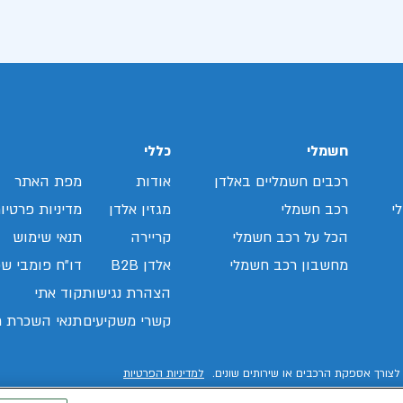
חשמלי
כללי
רכבים חשמליים באלדן
אודות
מפת האתר
י
רכב חשמלי
מגזין אלדן
מדיניות פרטיו
הכל על רכב חשמלי
קריירה
תנאי שימוש
מחשבון רכב חשמלי
אלדן B2B
דו"ח פומבי שכ
הצהרת נגישות
קוד אתי
קשרי משקיעים
תנאי השכרת ר
לצורך אספקת הרכבים או שירותים שונים.
למדיניות הפרטיות