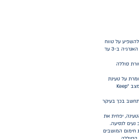
להשפיע על טווח
הסוללה. לכן חשוב לשמור על לחץ אוויר תקין בצמיגים, על מנת לשפר את יעילות האנרגיה ב-3 עד
ורת סוללה
מרת על טעינת
הסוללה אלא גם עוזרת לשמור על הסוללה חמה. לחלק מהרכבים החשמליים יש מצב "Keep
יעה מתקצר ב-20% עד 30%, ולכן יש להתחשב בכך בעיקר
עינה, יפחית את
נעים לנסיעה.
ת חימום המושבים
 הסוללה.