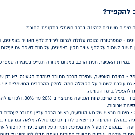
 להקפיד?
 טיפים חשובים לנהיגה ברכב חשמלי בתקופת החורף:
גים - טמפרטורה נמוכה עלולה לגרום לירידת לחץ האוויר בצמיגים, ו
 - במידת האפשר, חנית הרכב במקום מקורה תסייע בשמירה טמפרט
ל - במידת האפשר, שמירת הרכב מחובר לעמדת הטעינה, לא רק שו
לקחת בחשבון - בימים קרים, טווח הנס
יעות ארוכות.
 - חימום מראש של תא הנוסעים, כאשר הרכב עדיין מחובר לעמדת הט
יה במהלך הנסיעה. כך יוצאים לדרך גם עם סוללה מלאה וגם עם רכב 
יעה - במקום להפעיל את מערכת המיזוג על חימום, עדיף להפעיל א
פחות אנרגיה, ונותנים תחושת חמימות נעימה מבלי להשפיע על טווח