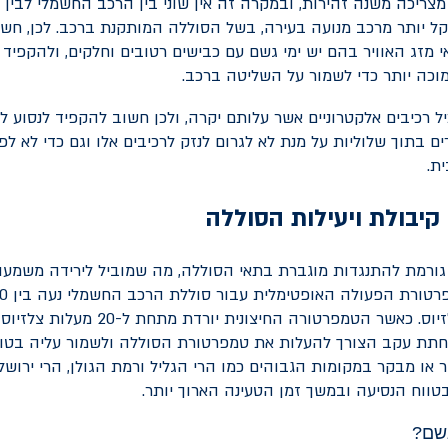
מצריכה משנה זהירות, ובמקרה זה אין שוני בין הרכב החשמלי לבין ר
 יותר מרכב מנועה בעירה, בשל הסוללה המותקנת ברכב. לכן, חש
י מזג האוויר בהם יש ימי גשם עם כבישים רטובים וחלקים, ולהקפיד
מוכה יותר כדי לשמור על השליטה ברכב.
 רכיבים אלקטרוניים אשר עלותם יקרה, ולכן חשוב להקפיד לנסוע 
ם בתוך שלוליות על מנת לא לגרום לנזק לרכיבים אלו וגם כדי לא ל
ת.
יבולת ויעילות הסוללה
ורמת להתנגדות מוגברת בתאי הסוללה, מה שמוביל לירידה משמעות
לבין 45 מעלות צלזיוס. כאשר הטמפרטורה החיצוני
חתת עקב הצורך להעלות את טמפרטורת הסוללה ולשמור עליה בטוו
ר או מבקר במקומות הגבוהים כמו הרי הגליל ורמת הגולן, הרי ירושל
טווח הנסיעה ובמשך זמן הטעינה הארוך יותר.