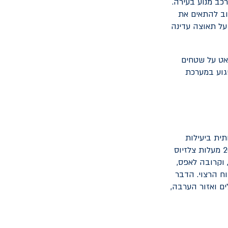
כב מנוע בעירה.
וב להתאים את
 על תאוצה עדינה
לאט על שטחים
פגוע במערכת
ית ביעילות
הסוללה. טווח טמפרטורת הפעולה האופטימלית עבור סוללת הרכב החשמלי נעה בין 20 מעלות צלזיוס
ת יורדת מתחת ל-20 מעלות צלזיוס, וקרובה לאפס,
ח הרצוי. הדבר
ים ואזור הערבה,