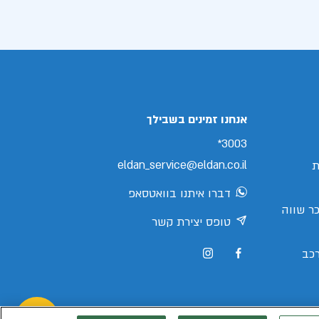
אנחנו זמינים בשבילך
3003*
eldan_service@eldan.co.il
ת
דברו איתנו בוואטסאפ
ר שווה
טופס יצירת קשר
כב