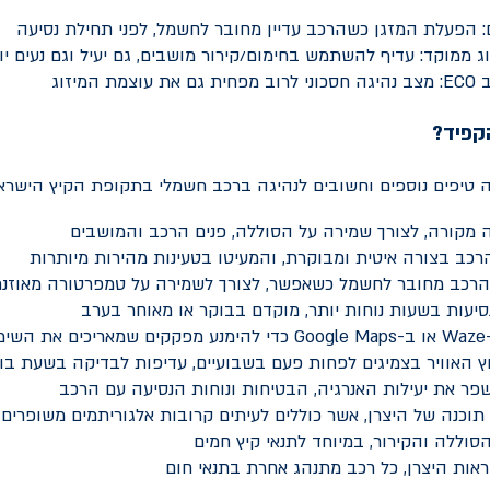
: הפעלת המזגן כשהרכב עדיין מחובר לחשמל, לפני תחילת נסיעה
ג ממוקד: עדיף להשתמש בחימום/קירור מושבים, גם יעיל וגם נעים יו
ב
ECO
: מצב נהיגה חסכוני לרוב מפחית גם את עוצמת המיזוג
קפיד?
 טיפים נוספים וחשובים לנהיגה ברכב חשמלי בתקופת הקיץ הישראל
ה מקורה, לצורך שמירה על הסוללה, פנים הרכב והמושבים
רכב בצורה איטית ומבוקרת, והמעיטו בטעינות מהירות מיותרות
הרכב מחובר לחשמל כשאפשר, לצורך לשמירה על טמפרטורה מאוזנ
סיעות בשעות נוחות יותר, מוקדם בבוקר או מאוחר בערב
Waze
או ב-
Google Maps
כדי להימנע מפקקים שמאריכים את השימו
 האוויר בצמיגים לפחות פעם בשבועיים, עדיפות לבדיקה בשעת בוקר
לשפר את יעילות האנרגיה, הבטיחות ונוחות הנסיעה עם הרכב
 תוכנה של היצרן, אשר כוללים לעיתים קרובות אלגוריתמים משופרים 
וללה והקירור, במיוחד לתנאי קיץ חמים
אות היצרן, כל רכב מתנהג אחרת בתנאי חום