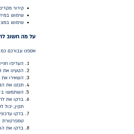
קירור מקדים
שימוש במיזו
שימוש במצ
על מה חשוב לה
אספנו עבורכם כמה
העדיפו חניי
הטעינו את ה
השאירו את 
תכננו את הנ
השתמשו ב-
בדקו את לחץ
תקין, יכול 
בדקו עדכוני
טמפרטורת הס
בדקו את הור