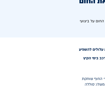
את החום
חום על ביצועי
ה עלולים להשפיע
כב בימי הקיץ
־40 מעלות, הלחות באזורי החוף שוחקת
משלו: סוללה