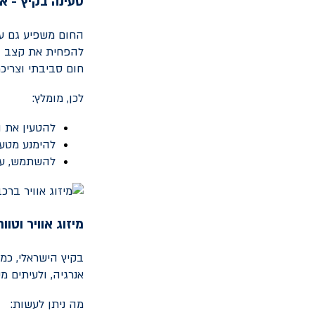
טעינה בקיץ - א
החום משפיע גם על
להפחית את קצב הט
חום סביבתי וצריכת
לכן, מומלץ:
להטעין את 
להימנע מטע
להשתמש, עד
מיזוג אוויר וטוו
בקיץ הישראלי, כמ
אנרגיה, ולעיתים 
מה ניתן לעשות: