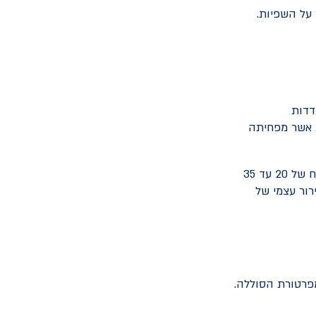
 על השפיות.
דדות
ת אשר מפחיתה
סוללת הליתיום-יון, כמו זו שברוב הרכבים החשמליים, פועלת ביעילות אופטימלית בטווח של 20 עד 35
 רבים בקירור עצמי של
מפרטורת הסוללה.