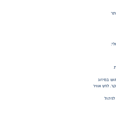
תר
י:
ת
ש במיזוג
. לחץ אוויר
לניהול