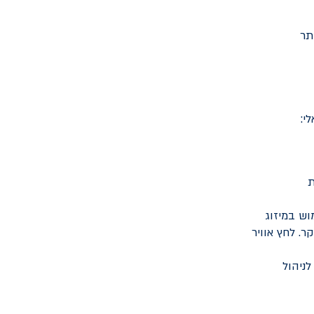
תר
י:
ת
ש במיזוג
. לחץ אוויר
לניהול