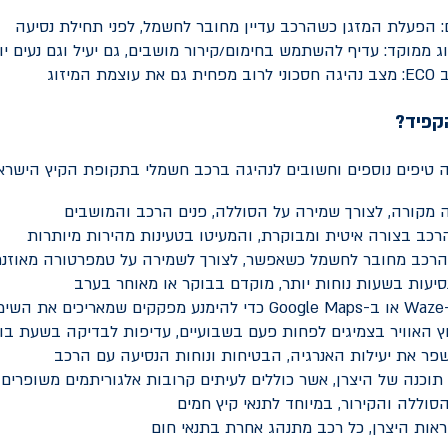
: הפעלת המזגן כשהרכב עדיין מחובר לחשמל, לפני תחילת נסיעה
ג ממוקד: עדיף להשתמש בחימום/קירור מושבים, גם יעיל וגם נעים יו
ב
ECO
: מצב נהיגה חסכוני לרוב מפחית גם את עוצמת המיזוג
קפיד?
 טיפים נוספים וחשובים לנהיגה ברכב חשמלי בתקופת הקיץ הישראל
ה מקורה, לצורך שמירה על הסוללה, פנים הרכב והמושבים
רכב בצורה איטית ומבוקרת, והמעיטו בטעינות מהירות מיותרות
הרכב מחובר לחשמל כשאפשר, לצורך לשמירה על טמפרטורה מאוזנ
סיעות בשעות נוחות יותר, מוקדם בבוקר או מאוחר בערב
Waze
או ב-
Google Maps
כדי להימנע מפקקים שמאריכים את השימו
 האוויר בצמיגים לפחות פעם בשבועיים, עדיפות לבדיקה בשעת בוקר
לשפר את יעילות האנרגיה, הבטיחות ונוחות הנסיעה עם הרכב
 תוכנה של היצרן, אשר כוללים לעיתים קרובות אלגוריתמים משופרים 
וללה והקירור, במיוחד לתנאי קיץ חמים
אות היצרן, כל רכב מתנהג אחרת בתנאי חום