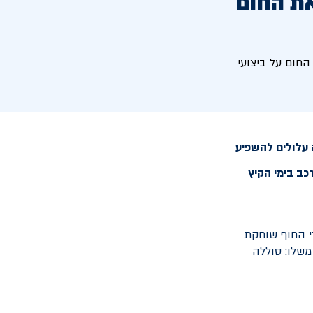
את החום
חום על ביצועי
ה עלולים להשפיע
כב בימי הקיץ
־40 מעלות, הלחות באזורי החוף שוחקת
משלו: סוללה