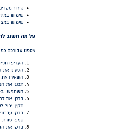
קירור מקדים
שימוש במיזו
שימוש במצ
על מה חשוב לה
אספנו עבורכם כמה
העדיפו חניי
הטעינו את ה
השאירו את 
תכננו את הנ
השתמשו ב-
בדקו את לחץ
תקין, יכול 
בדקו עדכוני
טמפרטורת הס
בדקו את הור