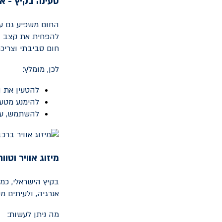
טעינה בקיץ - א
החום משפיע גם על
להפחית את קצב הט
חום סביבתי וצריכת
לכן, מומלץ:
להטעין את 
להימנע מטע
להשתמש, עד
מיזוג אוויר וטוו
בקיץ הישראלי, כמ
אנרגיה, ולעיתים 
מה ניתן לעשות: