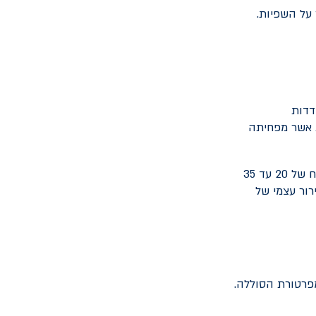
 על השפיות.
דדות
ת אשר מפחיתה
סוללת הליתיום-יון, כמו זו שברוב הרכבים החשמליים, פועלת ביעילות אופטימלית בטווח של 20 עד 35
 רבים בקירור עצמי של
מפרטורת הסוללה.