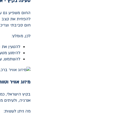
טעינה בקיץ - א
החום משפיע גם על
להפחית את קצב הט
חום סביבתי וצריכת
לכן, מומלץ:
להטעין את 
להימנע מטע
להשתמש, עד
מיזוג אוויר וטוו
בקיץ הישראלי, כמ
אנרגיה, ולעיתים 
מה ניתן לעשות: