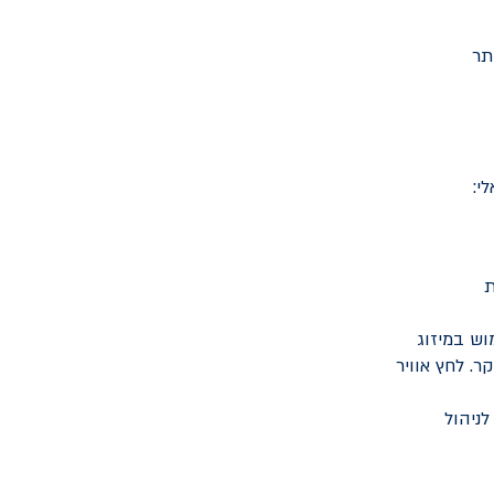
תר
י:
ת
ש במיזוג
. לחץ אוויר
לניהול