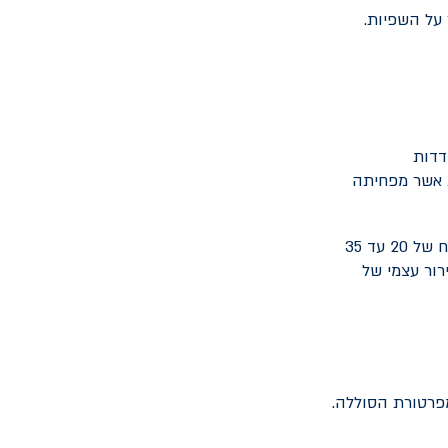
 על השפיות.
דדות
ת אשר מפחיתה
סוללת הליתיום-יון, כמו זו שברוב הרכבים החשמליים, פועלת ביעילות אופטימלית בטווח של 20 עד 35
 רבים בקירור עצמי של
מפרטורת הסוללה.