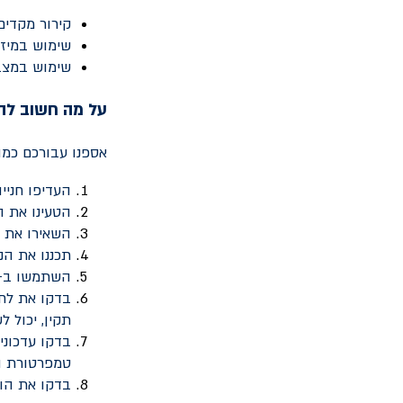
קירור מקדים
שימוש במיזו
שימוש במצ
על מה חשוב לה
אספנו עבורכם כמה
העדיפו חניי
הטעינו את ה
השאירו את 
תכננו את הנ
השתמשו ב-
בדקו את לחץ
תקין, יכול 
בדקו עדכוני
טמפרטורת הס
בדקו את הור