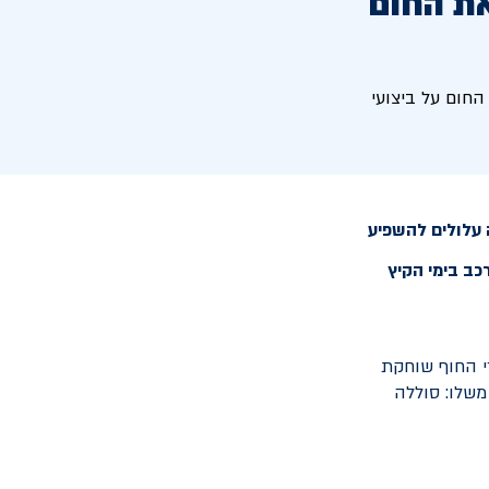
את החום
חום על ביצועי
ה עלולים להשפיע
כב בימי הקיץ
־40 מעלות, הלחות באזורי החוף שוחקת
משלו: סוללה