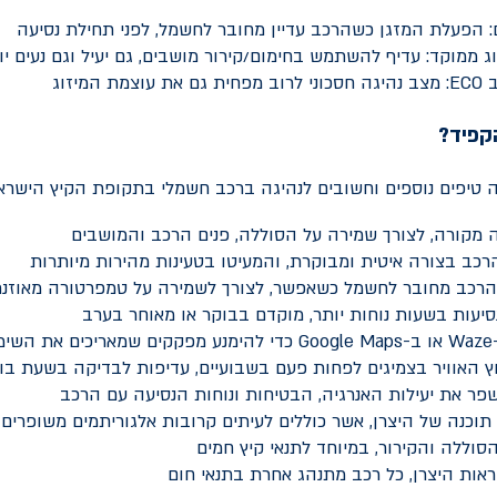
: הפעלת המזגן כשהרכב עדיין מחובר לחשמל, לפני תחילת נסיעה
ג ממוקד: עדיף להשתמש בחימום/קירור מושבים, גם יעיל וגם נעים יו
ב
ECO
: מצב נהיגה חסכוני לרוב מפחית גם את עוצמת המיזוג
קפיד?
 טיפים נוספים וחשובים לנהיגה ברכב חשמלי בתקופת הקיץ הישראל
ה מקורה, לצורך שמירה על הסוללה, פנים הרכב והמושבים
רכב בצורה איטית ומבוקרת, והמעיטו בטעינות מהירות מיותרות
הרכב מחובר לחשמל כשאפשר, לצורך לשמירה על טמפרטורה מאוזנ
סיעות בשעות נוחות יותר, מוקדם בבוקר או מאוחר בערב
Waze
או ב-
Google Maps
כדי להימנע מפקקים שמאריכים את השימו
 האוויר בצמיגים לפחות פעם בשבועיים, עדיפות לבדיקה בשעת בוקר
לשפר את יעילות האנרגיה, הבטיחות ונוחות הנסיעה עם הרכב
 תוכנה של היצרן, אשר כוללים לעיתים קרובות אלגוריתמים משופרים 
וללה והקירור, במיוחד לתנאי קיץ חמים
אות היצרן, כל רכב מתנהג אחרת בתנאי חום