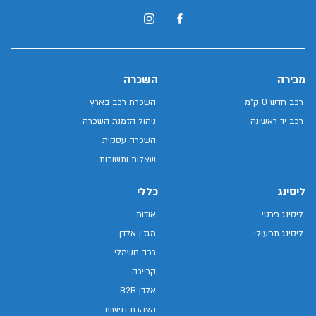
מכירה
השכרה
רכב חדש 0 ק"מ
השכרת רכב בארץ
רכב יד ראשונה
ניהול הזמנת השכרה
השכרה עסקית
שאלות ותשובות
ליסינג
כללי
ליסינג פרטי
אודות
ליסינג תפעולי
מגזין אלדן
רכב חשמלי
קריירה
אלדן B2B
הצהרת נגישות