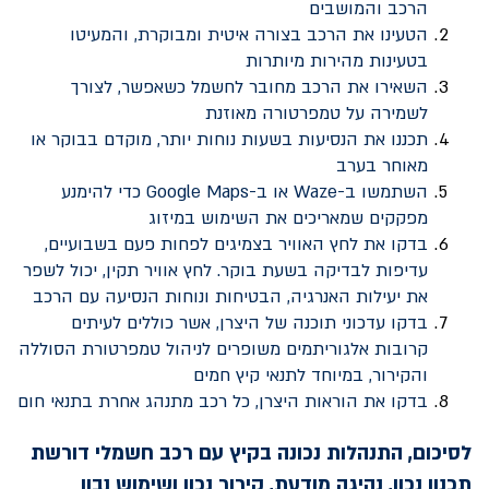
הרכב והמושבים
הטעינו את הרכב בצורה איטית ומבוקרת, והמעיטו
בטעינות מהירות מיותרות
השאירו את הרכב מחובר לחשמל כשאפשר, לצורך
לשמירה על טמפרטורה מאוזנת
תכננו את הנסיעות בשעות נוחות יותר, מוקדם בבוקר או
מאוחר בערב
השתמשו ב-
Waze
או ב-
Google Maps
כדי להימנע
מפקקים שמאריכים את השימוש במיזוג
בדקו את לחץ האוויר בצמיגים לפחות פעם בשבועיים,
עדיפות לבדיקה בשעת בוקר. לחץ אוויר תקין, יכול לשפר
את יעילות האנרגיה, הבטיחות ונוחות הנסיעה עם הרכב
בדקו עדכוני תוכנה של היצרן, אשר כוללים לעיתים
קרובות אלגוריתמים משופרים לניהול טמפרטורת הסוללה
והקירור, במיוחד לתנאי קיץ חמים
בדקו את הוראות היצרן, כל רכב מתנהג אחרת בתנאי חום
לסיכום, התנהלות נכונה בקיץ עם רכב חשמלי דורשת
תכנון נכון, נהיגה מודעת, קירור נכון ושימוש נבון